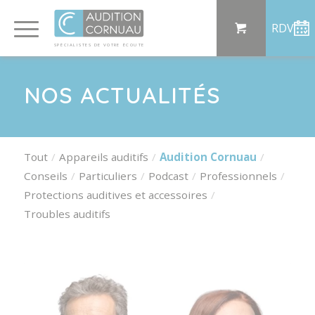
Panneau de gestion des cookies
RDV
SP
ÉCI
AL
I
S
TE
S
DE
 VO
TRE
ÉC
OU
T
E
NOS ACTUALITÉS
Tout
Appareils auditifs
Audition Cornuau
Conseils
Particuliers
Podcast
Professionnels
Protections auditives et accessoires
Troubles auditifs