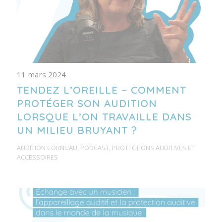
11 mars 2024
TENDEZ L’OREILLE – COMMENT
PROTÉGER SON AUDITION
LORSQUE L’ON TRAVAILLE DANS
UN MILIEU BRUYANT ?
AUDITION CORNUAU
,
PODCAST
,
PROTECTIONS AUDITIVES ET
ACCESSOIRES