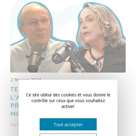
2 février 2024
TENDEZ L’OREILLE :
Ce site utilise des cookies et vous donne le
L’APPAREILLAGE AUDITIF ET LA
contrôle sur ceux que vous souhaitez
PROTECTION AUDITIVE DANS LE
activer
MONDE DE LA MUSIQUE
Tout accepter
AUDITION CORNUAU
,
PODCAST