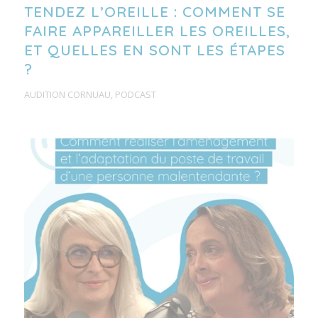
TENDEZ L’OREILLE : COMMENT SE
FAIRE APPAREILLER LES OREILLES,
ET QUELLES EN SONT LES ÉTAPES
?
AUDITION CORNUAU
,
PODCAST