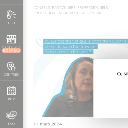
CONSEILS
,
PARTICULIERS
,
PROFESSIONNELS
,
PROTECTIONS AUDITIVES ET ACCESSOIRES
TEST
BOUTIQUE
NOUVEAU
Ce si
CENTRES
RDV
11 mars 2024
FAQ