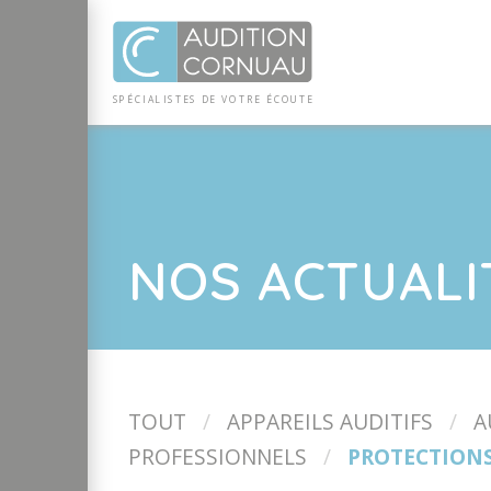
Panneau de gestion des cookies
SP
ÉCI
AL
I
S
TE
S
DE
 VO
TRE
ÉC
OU
T
E
NOS ACTUALI
TOUT
APPAREILS AUDITIFS
A
PROFESSIONNELS
PROTECTIONS