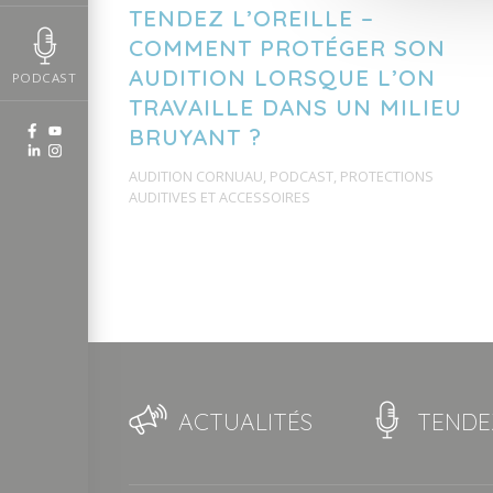
TENDEZ L’OREILLE –
COMMENT PROTÉGER SON
AUDITION LORSQUE L’ON
PODCAST
TRAVAILLE DANS UN MILIEU
BRUYANT ?
AUDITION CORNUAU
,
PODCAST
,
PROTECTIONS
AUDITIVES ET ACCESSOIRES
ACTUALITÉS
TENDEZ