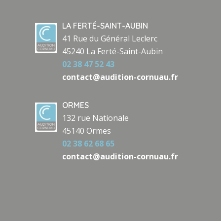
LA FERTÉ-SAINT-AUBIN
41 Rue du Général Leclerc
45240 La Ferté-Saint-Aubin
02 38 47 52 43
contact@audition-cornuau.fr
ORMES
132 rue Nationale
45140 Ormes
02 38 62 68 65
contact@audition-cornuau.fr