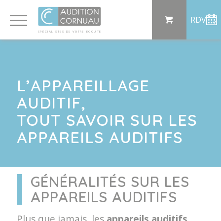
Panneau de gestion des cookies
RDV
SP
ÉCI
AL
I
S
TE
S
DE
 VO
TRE
ÉC
OU
T
E
L’APPAREILLAGE
AUDITIF,
TOUT SAVOIR SUR LES
APPAREILS AUDITIFS
GÉNÉRALITÉS SUR LES
APPAREILS AUDITIFS
Plus que jamais, les
appareils auditifs