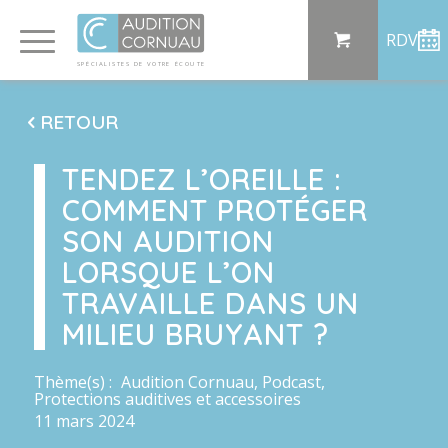
Panneau de gestion des cookies
RDV
SP
ÉCI
AL
I
S
TE
S
DE
 VO
TRE
ÉC
OU
T
E
RETOUR
TENDEZ L’OREILLE :
COMMENT PROTÉGER
SON AUDITION
LORSQUE L’ON
TRAVAILLE DANS UN
MILIEU BRUYANT ?
Thème(s) :
Audition Cornuau
,
Podcast
,
Protections auditives et accessoires
11 mars 2024