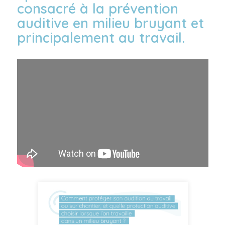
consacré à la prévention
auditive en milieu bruyant et
principalement au travail.