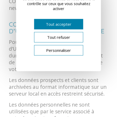
CORNUAU : informations, voeux,
contrôle sur ceux que vous souhaitez
newsletters, invitations événements…
activer
CONSERVATION ET DURÉE
Tout accepter
D’UTILISATION ADMINISTRATIVE
Tout refuser
Pour information, notre Durée
d’Utilisation Administrative (DUA) ou
Personnaliser
durée de conservation des données est
de 10 ans maximum après la clôture de
votre dossier.
Les données prospects et clients sont
archivées au format informatique sur un
serveur local en accès restreint sécurisé.
Les données personnelles ne sont
utilisées que par le service associé à