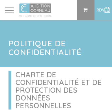
Panneau de gestion des cookies
RDV
SP
ÉCI
AL
I
S
TE
S
DE
 VO
TRE
ÉC
OU
T
E
POLITIQUE DE
CONFIDENTIALITÉ
CHARTE DE
CONFIDENTIALITÉ ET DE
PROTECTION DES
DONNÉES
PERSONNELLES