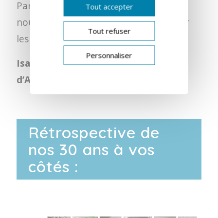
Parce que votre audition est unique,
Tout accepter
nous nous engageons à vos côtés pour
Tout refuser
les années à venir.
Personnaliser
Isabelle Cornuau et toute l’équipe
d’Audition Conseil Cornuau
Rétrospective de
nos 30 ans à vos
côtés :