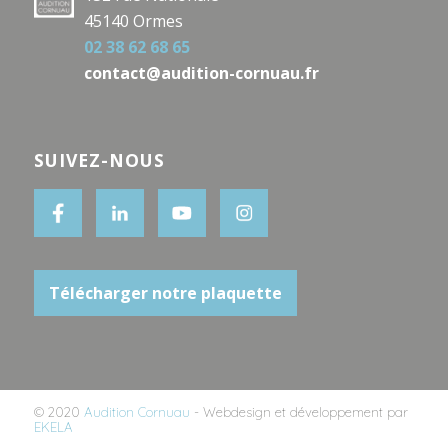
45140 Ormes
02 38 62 68 65
contact@audition-cornuau.fr
SUIVEZ-NOUS
Télécharger notre plaquette
© 2020
Audition Cornuau
- Webdesign et développement par
EKELA