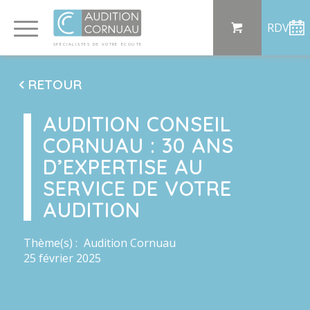
Panneau de gestion des cookies
RDV
SP
ÉCI
AL
I
S
TE
S
DE
 VO
TRE
ÉC
OU
T
E
RETOUR
AUDITION CONSEIL
CORNUAU : 30 ANS
D’EXPERTISE AU
SERVICE DE VOTRE
AUDITION
Thème(s) :
Audition Cornuau
25 février 2025