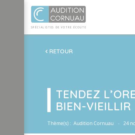
Panneau de gestion des cookies
SP
ÉCI
AL
I
S
TE
S
DE
 VO
TRE
ÉC
OU
T
E
RETOUR
TENDEZ L’OREI
BIEN-VIEILLIR
Thème(s) :
Audition Cornuau
24 n