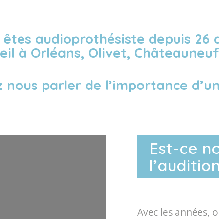
 êtes audioprothésiste depuis 26 a
il à Orléans, Olivet, Châteauneuf 
ez nous parler de l’importance d’
Est-ce n
l’audition
Avec les années, o