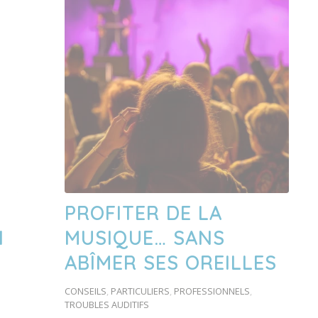
PROFITER DE LA
N
MUSIQUE… SANS
ABÎMER SES OREILLES
CONSEILS
,
PARTICULIERS
,
PROFESSIONNELS
,
TROUBLES AUDITIFS