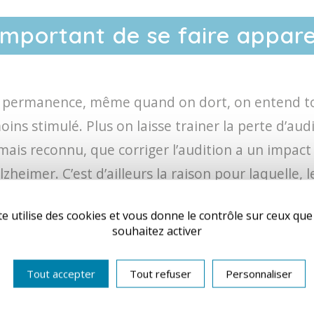
important de se faire apparei
en permanence, même quand on dort, on entend to
ns stimulé. Plus on laisse trainer la perte d’auditi
mais reconnu, que corriger l’audition a un impact s
heimer. C’est d’ailleurs la raison pour laquelle, 
les risques de dépendance accrue par la suite. Aujo
te utilise des cookies et vous donne le contrôle sur ceux qu
as s’inquiéter du côté esthétique, vos proches ne
souhaitez activer
er avec eux en toute quiétude. Grâce à vos aides
 vos proches et de vos petits-enfants.
Tout accepter
Tout refuser
Personnaliser