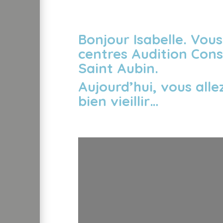
Bonjour Isabelle. Vous
centres Audition Conse
Saint Aubin.
Aujourd’hui, vous all
bien vieillir…