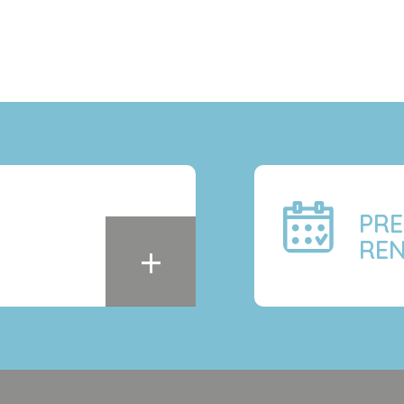
PR
+
RE