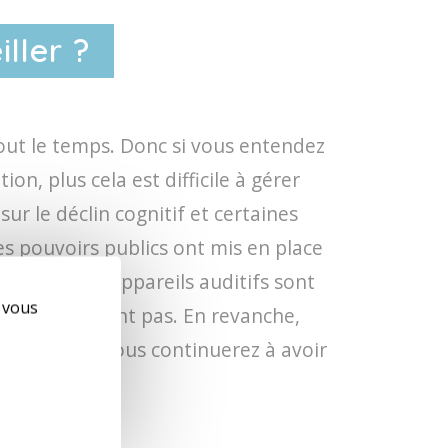
ller ?
ut le temps. Donc si vous entendez
on, plus cela est difficile à gérer
ur le déclin cognitif et certaines
les pouvoirs publics ont mis en place
urd’hui, les appareils auditifs sont
e vous
 le remarqueront pas. En revanche,
 auditives, vous continuerez à avoir