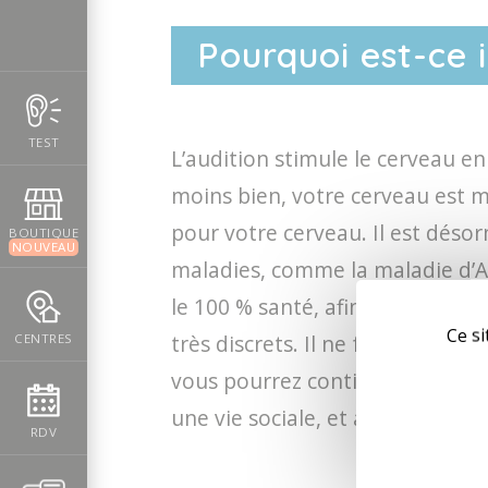
Pourquoi est-ce 
TEST
L’audition stimule le cerveau 
moins bien, votre cerveau est moi
pour votre cerveau. Il est désor
BOUTIQUE
NOUVEAU
maladies, comme la maladie d’Alz
le 100 % santé, afin de réduire 
Ce si
très discrets. Il ne faut donc p
CENTRES
vous pourrez continuer à échang
une vie sociale, et à profiter de
RDV