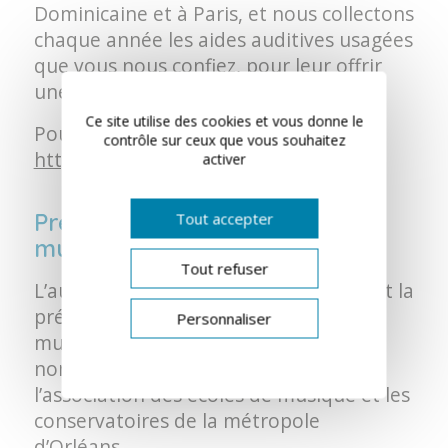
Dominicaine et à Paris, et nous collectons
chaque année les aides auditives usagées
que vous nous confiez, pour leur offrir
une seconde vie.
Ce site utilise des cookies et vous donne le
Pour en savoir plus :
contrôle sur ceux que vous souhaitez
https://www.auditionsolidarite.org/fr/
activer
Prévention auditive des
Tout accepter
musiciens
Tout refuser
L’autre mission de cette association est la
prévention auditive auprès des
Personnaliser
musiciens. Nous accompagnons de
nombreuses interventions de
l’association des écoles de musique et les
conservatoires de la métropole
d’Orléans.