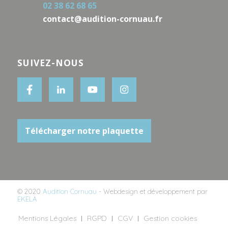
02 38 62 68 65
contact@audition-cornuau.fr
SUIVEZ-NOUS
Télécharger notre plaquette
© 2020
Audition Cornuau
- Webdesign et développement par
EKELA
Mentions Légales
RGPD
CGV
Gestion cookies