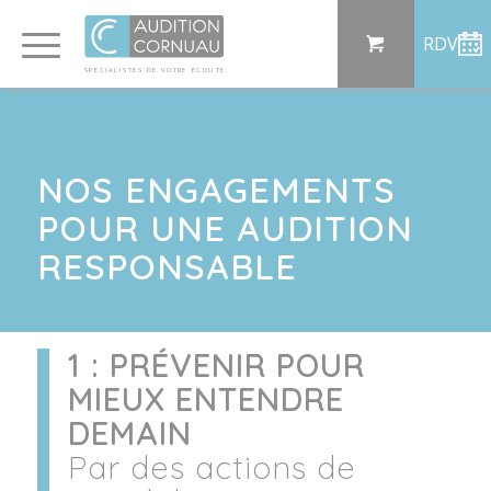
Panneau de gestion des cookies
RDV
SP
ÉCI
AL
I
S
TE
S
DE
 VO
TRE
ÉC
OU
T
E
NOS ENGAGEMENTS
POUR UNE AUDITION
RESPONSABLE
1 : PRÉVENIR POUR
MIEUX ENTENDRE
DEMAIN
Par des actions de