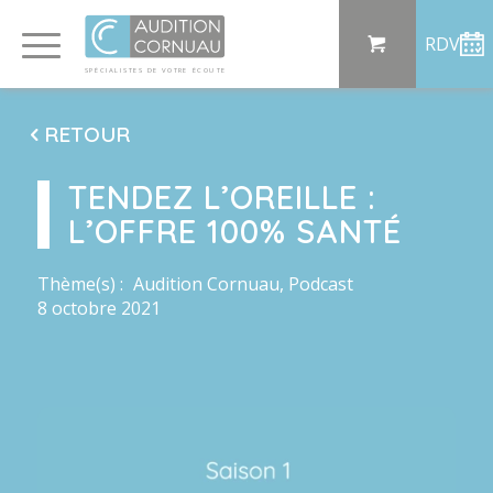
Panneau de gestion des cookies
RDV
SP
ÉCI
AL
I
S
TE
S
DE
 VO
TRE
ÉC
OU
T
E
RETOUR
TENDEZ L’OREILLE :
L’OFFRE 100% SANTÉ
Thème(s) :
Audition Cornuau
,
Podcast
8 octobre 2021