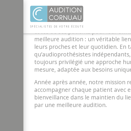
NOTRE HISTOIR
Panneau de gestion des cookies
Depuis 1995, Audition Conseil Corn
SP
ÉCI
AL
I
S
TE
S
DE
 VO
TRE
ÉC
OU
T
E
côtés de ses patients pour leur offri
meilleure audition : un véritable lie
leurs proches et leur quotidien. En 
qu’audioprothésistes indépendants
toujours privilégié une approche hu
mesure, adaptée aux besoins uniqu
Année après année, notre mission r
accompagner chaque patient avec ex
bienveillance dans le maintien du lien
par une meilleure audition.