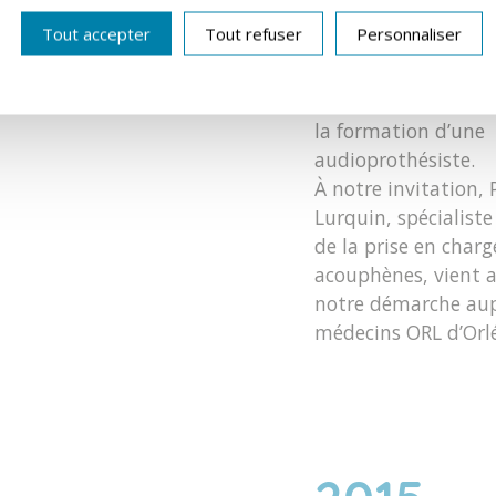
Mise en place d’u
Tout accepter
Tout refuser
Personnaliser
accompagnement d
patients acouphéni
investissant massi
la formation d’une
audioprothésiste.
À notre invitation, 
Lurquin, spécialist
de la prise en charg
acouphènes, vient 
notre démarche aup
médecins ORL d’Orl