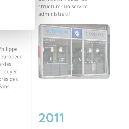
n
structurer un service
édié aux
administratif.
ques, en
vement sur
Philippe
e européen
e des
appuyer
rès des
éans.
2011