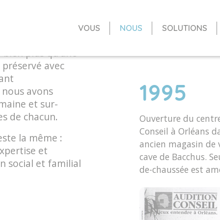
E
VOUS
NOUS
SOLUTIONS
uau s’engage aux
r bien plus qu’une
n préservé avec
tant
1995
, nous avons
maine et sur-
es de chacun.
Ouverture du centr
Conseil à Orléans d
este la même :
ancien magasin de v
pertise et
cave de Bacchus. Seu
 social et familial
de-chaussée est am