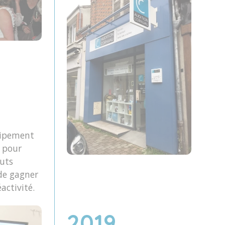
uipement
 pour
uts
 de gagner
activité.
2019