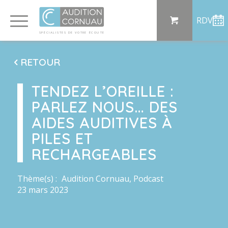
Panneau de gestion des cookies
RDV
SP
ÉCI
AL
I
S
TE
S
DE
 VO
TRE
ÉC
OU
T
E
RETOUR
TENDEZ L’OREILLE :
PARLEZ NOUS… DES
AIDES AUDITIVES À
PILES ET
RECHARGEABLES
Thème(s) :
Audition Cornuau
,
Podcast
23 mars 2023