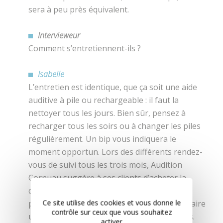
sera à peu près équivalent.
Intervieweur
Comment s’entretiennent-ils ?
Isabelle
L’entretien est identique, que ça soit une aide
auditive à pile ou rechargeable : il faut la
nettoyer tous les jours. Bien sûr, pensez à
recharger tous les soirs ou à changer les piles
régulièrement. Un bip vous indiquera le
moment opportun. Lors des différents rendez-
vous de suivi tous les trois mois, Audition
Cornuau suggère à ses clients d’acheter la
quantité de piles suffisante pour les trois
Ce site utilise des cookies et vous donne le
prochains mois. Nous en profiterons pour faire
contrôle sur ceux que vous souhaitez
un nettoyage complet de vos aides auditives.
activer