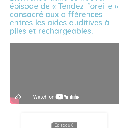
épisode de « Tendez l’oreille »
consacré aux différences
entres les aides auditives à
piles et rechargeables.