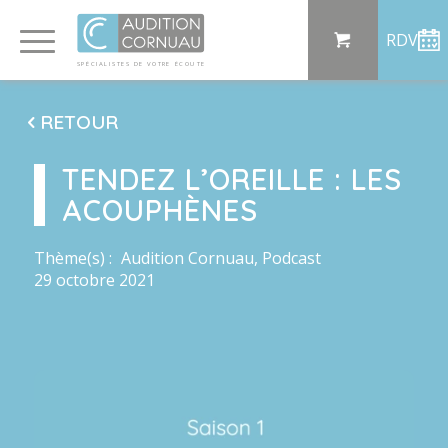
Panneau de gestion des cookies
RDV
SP
ÉCI
AL
I
S
TE
S
DE
 VO
TRE
ÉC
OU
T
E
RETOUR
TENDEZ L’OREILLE : LES
ACOUPHÈNES
Thème(s) :
Audition Cornuau
,
Podcast
29 octobre 2021