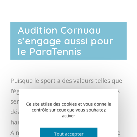
Audition Cornuau
s’engage aussi pour
le ParaTennis
Puisque le sport a des valeurs telles que
l’égalité, le respect et l’inclusion, il nous
semblait évident de participer au
Ce site utilise des cookies et vous donne le
contrôle sur ceux que vous souhaitez
développement et à la visibilité du
activer
handisport qu’est le tennis-fauteuil.
Ainsi, nous sommes très heureux d’être
Tout accepter