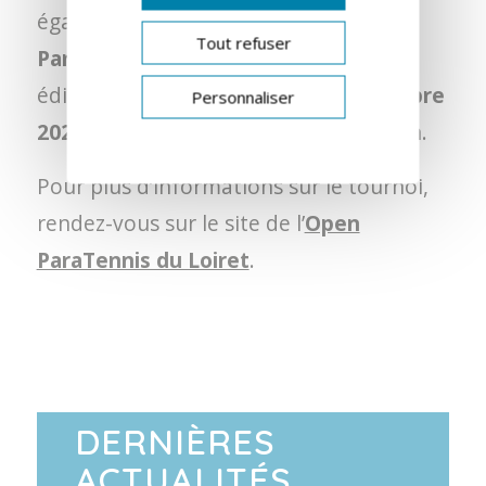
également partenaires de l’
Open
Tout refuser
ParaTennis du Loiret
. Cette nouvelle
édition se déroulera
du 4 au 7 novembre
Personnaliser
2021
, au Complexe de la Forêt, à Saran.
Pour plus d’informations sur le tournoi,
rendez-vous sur le site de l’
Open
ParaTennis du Loiret
.
DERNIÈRES
ACTUALITÉS