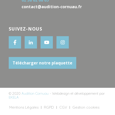
contact@audition-cornuau.fr
SUIVEZ-NOUS
Télécharger notre plaquette
© 2020
Audition Cornuau
- Webdesign et développement par
EKELA
Mentions Légales
RGPD
CGV
Gestion cookies