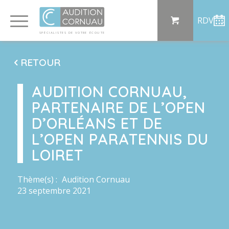
Panneau de gestion des cookies
RDV
SP
ÉCI
AL
I
S
TE
S
DE
 VO
TRE
ÉC
OU
T
E
RETOUR
AUDITION CORNUAU,
PARTENAIRE DE L’OPEN
D’ORLÉANS ET DE
L’OPEN PARATENNIS DU
LOIRET
Thème(s) :
Audition Cornuau
23 septembre 2021