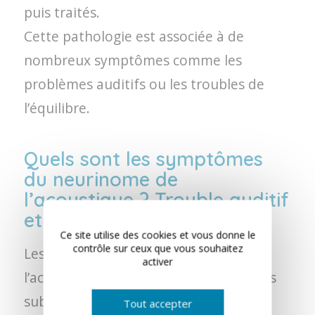
puis traités.
Cette pathologie est associée à de
nombreux symptômes comme les
problèmes auditifs ou les troubles de
l’équilibre.
Quels sont les symptômes
du neurinome de
l’acoustique ? Trouble auditif
et vertiges…
Ce site utilise des cookies et vous donne le
contrôle sur ceux que vous souhaitez
Les symptômes d’un neurinome de
activer
l’acoustique peuvent varier et sont très
subtils.
Tout accepter