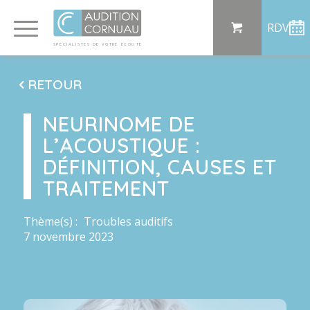
Panneau de gestion des cookies
RDV
SP
ÉCI
AL
I
S
TE
S
DE
 VO
TRE
ÉC
OU
T
E
RETOUR
NEURINOME DE
L’ACOUSTIQUE :
DÉFINITION, CAUSES ET
TRAITEMENT
Thème(s) :
Troubles auditifs
7 novembre 2023