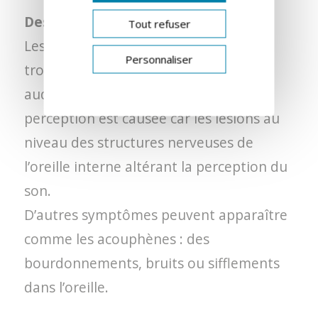
Des problèmes auditifs
Tout refuser
Les premiers signes sont souvent des
Personnaliser
troubles auditifs tels qu’une perte
auditive progressive. Cette surdité de
perception est causée car les lésions au
niveau des structures nerveuses de
l’oreille interne altérant la perception du
son.
D’autres symptômes peuvent apparaître
comme les acouphènes : des
bourdonnements, bruits ou sifflements
dans l’oreille.