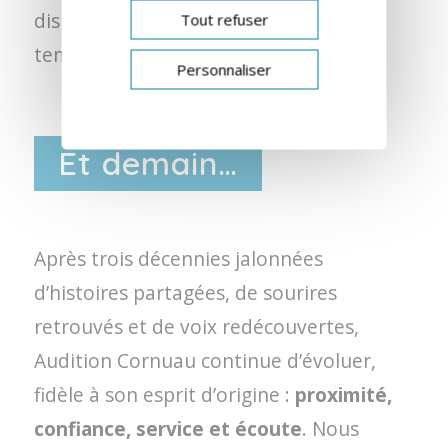
disponibles, attentifs, et prendre le
Tout refuser
temps d’écouter, vraiment.
Personnaliser
Et demain…
Après trois décennies jalonnées
d’histoires partagées, de sourires
retrouvés et de voix redécouvertes,
Audition Cornuau continue d’évoluer,
fidèle à son esprit d’origine :
proximité,
confiance, service et écoute
. Nous