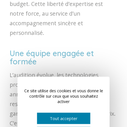
budget. Cette liberté d’expertise est
notre force, au service d’un
accompagnement sincère et
personnalisé.
Une équipe engagée et
formée
L’audition évolue, les technologies
progressent… et nous aussi. Chaque
Ce site utilise des cookies et vous donne le
année, notre équipe se forme pour
contrôle sur ceux que vous souhaitez
activer
rester à la pointe des innovations et
garantir un suivi de qualité, au juste prix.
Tout accepter
C’est un engagement quotidien : être