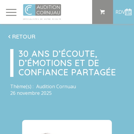
Panneau de gestion des cookies
RDV
SP
ÉCI
AL
I
S
TE
S
DE
 VO
TRE
ÉC
OU
T
E
RETOUR
30 ANS D’ÉCOUTE,
D’ÉMOTIONS ET DE
CONFIANCE PARTAGÉE
Thème(s) :
Audition Cornuau
26 novembre 2025