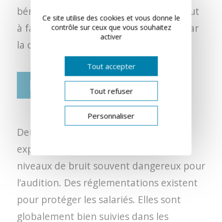
bénéficier d’une correction auditive tout
Ce site utilise des cookies et vous donne le
à fait correcte entièrement financée par
contrôle sur ceux que vous souhaitez
activer
la collectivité.
Tout accepter
Le bruit au travail
Tout refuser
Personnaliser
Deux millions de personnes sont
exposées dans leur profession à des
niveaux de bruit souvent dangereux pour
l’audition. Des réglementations existent
pour protéger les salariés. Elles sont
globalement bien suivies dans les