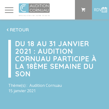
Panneau de gestion des cookies
RDV
SP
ÉCI
AL
I
S
TE
S
DE
 VO
TRE
ÉC
OU
T
E
RETOUR
DU 18 AU 31 JANVIER
2021 : AUDITION
CORNUAU PARTICIPE À
LA 18ÈME SEMAINE DU
SON
Thème(s) :
Audition Cornuau
15 janvier 2021