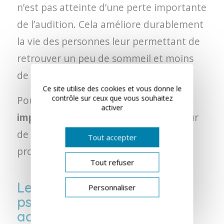
n’est pas atteinte d’une perte importante
de l’audition. Cela améliore durablement
la vie des personnes leur permettant de
retrouver un peu de sommeil et moins
de stress.
Ce site utilise des cookies et vous donne le
contrôle sur ceux que vous souhaitez
Pour les personnes qui ont une
perte
activer
importante de l’audition
, le générateur
de bruit est directement intégré à la
Tout accepter
prothèse auditive.
Tout refuser
Les thérapies naturelles ou
Personnaliser
psychologiques contre les
acouphènes