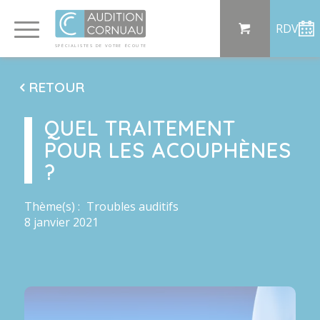
Panneau de gestion des cookies
RDV
SP
ÉCI
AL
I
S
TE
S
DE
 VO
TRE
ÉC
OU
T
E
RETOUR
QUEL TRAITEMENT
POUR LES ACOUPHÈNES
?
Thème(s) :
Troubles auditifs
8 janvier 2021