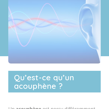
Qu’est-ce qu’un
acouphène ?
Un
acouphène
est perçu différemment