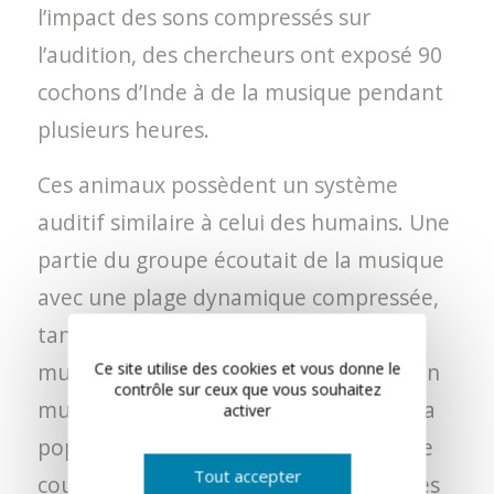
l’impact des sons compressés sur
l’audition, des chercheurs ont exposé 90
cochons d’Inde à de la musique pendant
plusieurs heures.
Ces animaux possèdent un système
auditif similaire à celui des humains. Une
partie du groupe écoutait de la musique
avec une plage dynamique compressée,
tandis que l’autre partie écoutait de la
musique sans compression. La sélection
Ce site utilise des cookies et vous donne le
contrôle sur ceux que vous souhaitez
musicale était variée, comprenant de la
activer
pop, du classique et de l’électro, afin de
Tout accepter
couvrir un large éventail de préférences