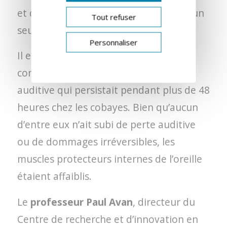
et de ne pas biaiser les résultats avec un
Tout refuser
seul genre musical.
Personnaliser
Il est apparu que l’écoute de musique
compressée entraînait une fatigue
auditive qui persistait pendant plus de 48
heures chez les cobayes. Bien qu’aucun
d’entre eux n’ait subi de perte auditive
ou de dommages irréversibles, les
muscles protecteurs internes de l’oreille
étaient affaiblis.
Le
professeur Paul Avan
, directeur du
Centre de recherche et d’innovation en