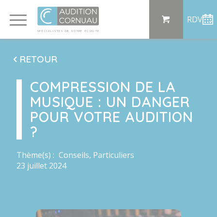
Panneau de gestion des cookies
RDV
SP
ÉCI
AL
I
S
TE
S
DE
 VO
TRE
ÉC
OU
T
E
RETOUR
COMPRESSION DE LA
MUSIQUE : UN DANGER
POUR VOTRE AUDITION
?
Thème(s) :
Conseils
,
Particuliers
23 juillet 2024