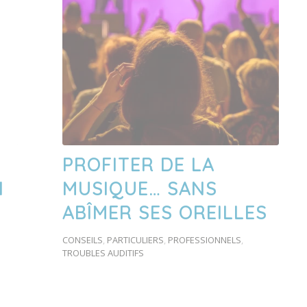
PROFITER DE LA
N
MUSIQUE… SANS
ABÎMER SES OREILLES
CONSEILS
,
PARTICULIERS
,
PROFESSIONNELS
,
TROUBLES AUDITIFS