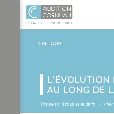
Panneau de gestion des cookies
SP
ÉCI
AL
I
S
TE
S
DE
 VO
TRE
ÉC
OU
T
E
RETOUR
L’ÉVOLUTION 
AU LONG DE L
Thème(s) :
Troubles auditifs
7 fév