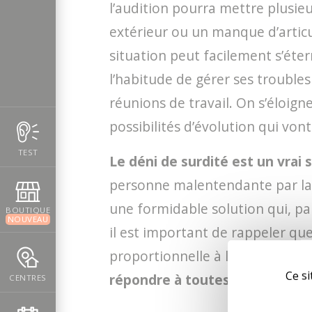
l’audition pourra mettre plusie
extérieur ou un manque d’articu
situation peut facilement s’éter
l’habitude de gérer ses troubles 
réunions de travail. On s’éloign
possibilités d’évolution qui vont
TEST
Le déni de surdité est un vrai 
personne malentendante par la m
une formidable solution qui, pa
BOUTIQUE
NOUVEAU
il est important de rappeler qu
proportionnelle à l’ancienneté 
Ce si
répondre à toutes vos interrog
CENTRES