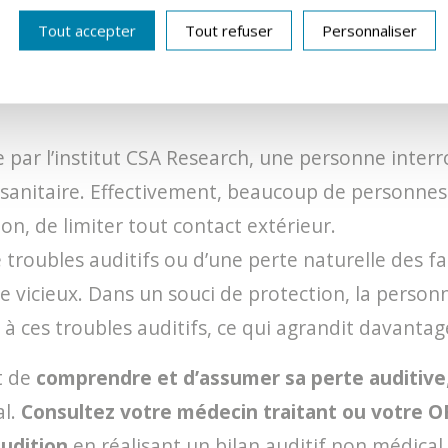
Tout accepter
Tout refuser
Personnaliser
 À LA CRISE SANITAIRE ?
par l’institut CSA Research, une personne interr
e sanitaire. Effectivement, beaucoup de personnes
ion, de limiter tout contact extérieur.
roubles auditifs ou d’une perte naturelle des facul
e vicieux. Dans un souci de protection, la personne
à ces troubles auditifs, ce qui agrandit davantage
t de
comprendre et d’assumer sa perte auditive
al.
Consultez votre médecin traitant ou votre O
audition
en réalisant un bilan auditif non médica