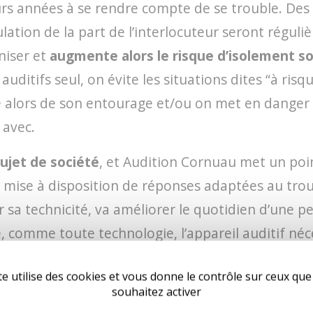
urs années à se rendre compte de se trouble. Des
lation de la part de l’interlocuteur seront régu
niser et
augmente alors le risque d’isolement so
auditifs seul, on évite les situations dites “à ris
e alors de son entourage et/ou on met en danger s
 avec.
sujet de société
, et Audition Cornuau met un po
ise à disposition de réponses adaptées au trouble
r sa technicité, va améliorer le quotidien d’un
e, comme toute technologie, l’appareil auditif né
de la perte auditive. Les équipes d’Audition Cornu
te utilise des cookies et vous donne le contrôle sur ceux qu
ations et vous apporter les conseils
personnalis
souhaitez activer