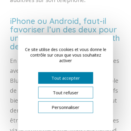
iPhone ou Android, faut-il
favoriser l’un des deux pour
un appareillage en Bluetooth
de ses aides auditives ?
Ce site utilise des cookies et vous donne le
contrôle sur ceux que vous souhaitez
En général, les iPhones sont compatibles
activer
avec la plupart des appareils auditifs
Tout accepter
Bluetooth, car Apple a créé un protocole
de prise en charge des appareils auditifs
Tout refuser
bien avant Android. Cependant, les tout
Personnaliser
derniers Android peuvent également
être compatibles avec les aides auditives
via le protocole ASHA, mais cela dépend