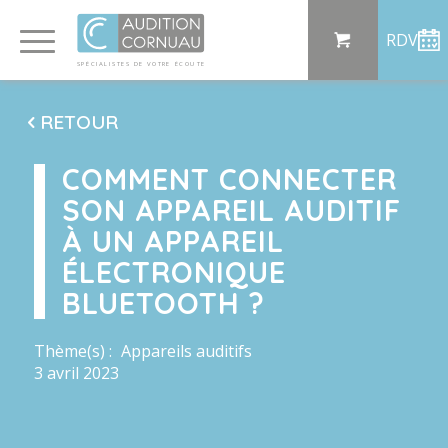
Panneau de gestion des cookies
RDV
SP
ÉCI
AL
I
S
TE
S
DE
 VO
TRE
ÉC
OU
T
E
RETOUR
COMMENT CONNECTER
SON APPAREIL AUDITIF
À UN APPAREIL
ÉLECTRONIQUE
BLUETOOTH ?
Thème(s) :
Appareils auditifs
3 avril 2023