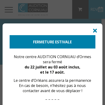
Panneau de gestion des cookies
RDV
SP
ÉCI
AL
I
S
TE
S
DE
 VO
TRE
ÉC
OU
T
E
ORMES
FERMETURE ESTIVALE
Audition Cornuau
Notre centre AUDITION CORNUAU d’Ormes
sera fermé
du 22 juillet au 03 août inclus,
et le 17 août.
Le centre d’Orléans assurera la permanence
En cas de besoin, n’hésitez pas à nous
contacter avant de vous déplacer !
– – – – –