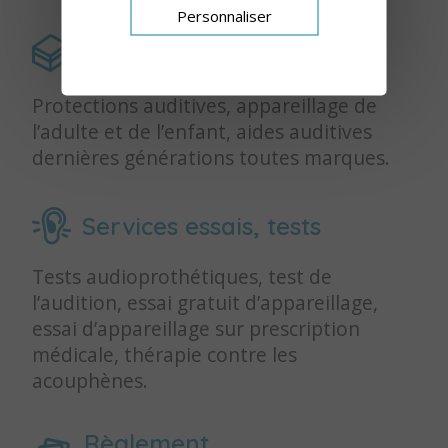
Personnaliser
Produits
Protections auditives, appareillage de
l’adulte et de l’enfant, aides auditives
dernières générations toutes marques.
Services essais, tests
Tests audioprothétiques, test de
l’audition, essai gratuit d’appareillage,
essai d’appareillage sur prescription
médicale, thérapie contre les
acouphènes.
Règlement,