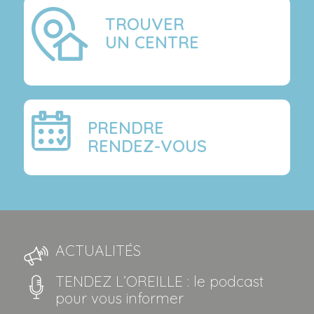
TROUVER
UN CENTRE
PRENDRE
RENDEZ-VOUS
ACTUALITÉS
TENDEZ L’OREILLE : le podcast
pour vous informer