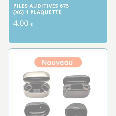
PILES AUDITIVES 675
(X6) 1 PLAQUETTE
4.00
€